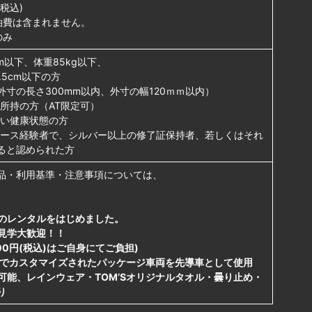
費税込)
泊費は含まれません。
のみ
cm以下、体重85kg以下、
5cm以下の方
寸の長さ300mm以内、外寸の幅120ｍｍ以内）
所持の方（AT限定可）
い健康状態の方
ース経験者で、シルバー以上の修了証保持者、若しくはそれ
ると認められた方
品・利用基準・注意事項については、
。
のレンタルをはじめました。
見学大歓迎！！
100円(税込)はご自身にてご負担)
ーツでカスタマイズされたパッケージ車両を先導車として使用
可能、レインウェア・TOM’Sオリジナルタオル・曇り止め・
り