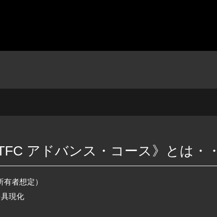
TFC アドバンス・コース》とは・
所有者想定）
を具現化