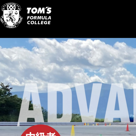
コ
ナ
ン
ビ
テ
ゲ
ン
ー
ツ
シ
に
ョ
移
ン
動
に
移
動