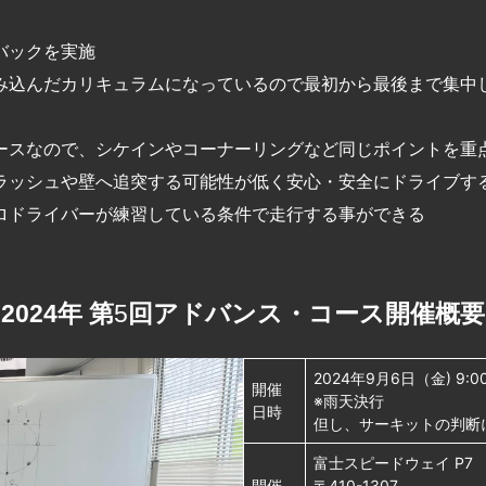
バックを実施
み込んだカリキュラムになっているので最初から最後まで集中
ースなので、シケインやコーナーリングなど同じポイントを重
ラッシュや壁へ追突する可能性が低く安心・安全にドライブす
ロドライバーが練習している条件で走行する事ができる
2024年 第
5
回アドバンス・コース開催概要
2024年9月6日（金) 9:00
開催
※雨天決行
日時
但し、サーキットの判断
富士スピードウェイ P7
開催
〒410-1307