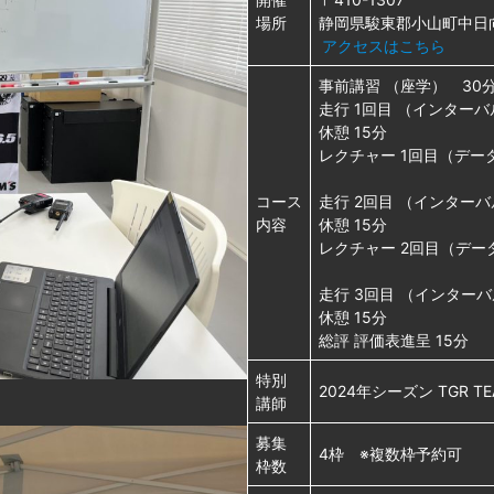
場所
静岡県駿東郡小山町中日
アクセスはこちら
事前講習 （座学） 30
走行 1回目 （インター
休憩 15分
レクチャー 1回目（デー
コース
走行 2回目 （インター
内容
休憩 15分
レクチャー 2回目（デー
走行 3回目 （インター
休憩 15分
総評 評価表進呈 15分
特別
2024年シーズン TGR TE
講師
募集
4枠 ※複数枠予約可
枠数