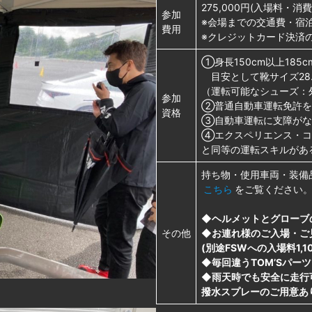
275,000円(入場料・消
参加
※会場までの交通費・宿
費用
※クレジットカード決済
①身長150cm以上185
目安として靴サイズ28.
（運転可能なシューズ：外
参加
②普通自動車運転免許を
資格
③自動車運転に支障がな
④エクスペリエンス・コ
と同等の運転スキルがあ
持ち物・使用車両・装備
こちら
をご覧ください
◆ヘルメットとグローブ
その他
◆お連れ様のご入場・ご
(別途FSWへの入場料1,
◆
毎回違うTOM’Sパ
◆雨天時でも安全に走行
撥水スプレーのご用意あ